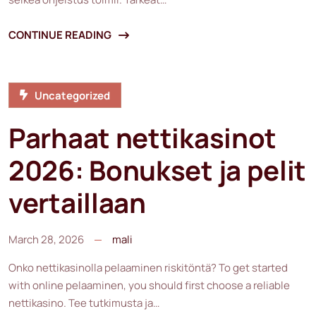
CONTINUE READING
Uncategorized
Parhaat nettikasinot
2026: Bonukset ja pelit
vertaillaan
March 28, 2026
mali
Onko nettikasinolla pelaaminen riskitöntä? To get started
with online pelaaminen, you should first choose a reliable
nettikasino. Tee tutkimusta ja…