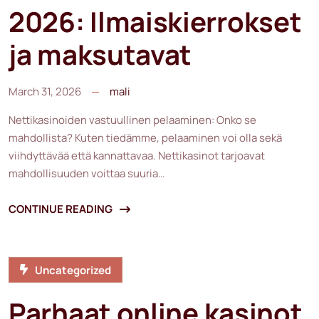
2026: Ilmaiskierrokset
ja maksutavat
March 31, 2026
mali
Nettikasinoiden vastuullinen pelaaminen: Onko se
mahdollista? Kuten tiedämme, pelaaminen voi olla sekä
viihdyttävää että kannattavaa. Nettikasinot tarjoavat
mahdollisuuden voittaa suuria…
CONTINUE READING
Uncategorized
Parhaat online kasinot