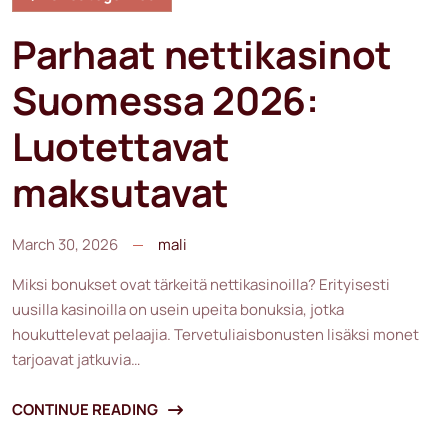
Parhaat nettikasinot
Suomessa 2026:
Luotettavat
maksutavat
March 30, 2026
mali
Miksi bonukset ovat tärkeitä nettikasinoilla? Erityisesti
uusilla kasinoilla on usein upeita bonuksia, jotka
houkuttelevat pelaajia. Tervetuliaisbonusten lisäksi monet
tarjoavat jatkuvia…
CONTINUE READING