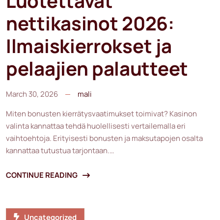
Luotettavat
nettikasinot 2026:
Ilmaiskierrokset ja
pelaajien palautteet
March 30, 2026
mali
Miten bonusten kierrätysvaatimukset toimivat? Kasinon
valinta kannattaa tehdä huolellisesti vertailemalla eri
vaihtoehtoja. Erityisesti bonusten ja maksutapojen osalta
kannattaa tutustua tarjontaan.…
CONTINUE READING
Uncategorized