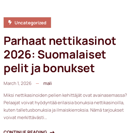
Uncategorized
Parhaat nettikasinot
2026: Suomalaiset
pelit ja bonukset
March 1, 2026
mali
Miksi nettikasinoiden pelien kehittäjät ovat avainasemassa?
Pelaajat voivat hyödyntää erilaisia bonuksia nettikasinoilla,
kuten talletusbonuksia ja ilmaiskierroksia. Nämä tarjoukset
voivat merkittävästi…
CONTINUE READING