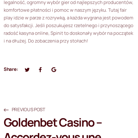
legalność, ogromny wybór gier od najlepszych producentów,
komfortowe płatności i pomoc w naszym języku. Tutaj fair
play idzie w parze z rozrywką, a każda wygrana jest powodem
do satysfakcji. Jeśli poszukujesz rzetelnego i przynoszącego
radość kasyna online, Spinit to doskonały wybór na początek
i na dłużej. Do zobaczenia przy stołach!
Share:
PREVIOUS POST
Goldenbet Casino –
Accordez-vous une