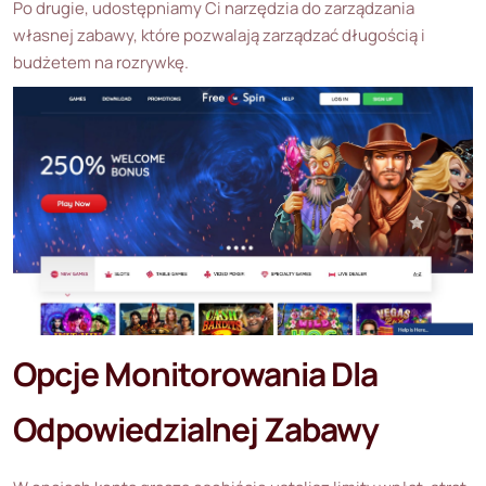
Po drugie, udostępniamy Ci narzędzia do zarządzania
własnej zabawy, które pozwalają zarządzać długością i
budżetem na rozrywkę.
Opcje Monitorowania Dla
Odpowiedzialnej Zabawy