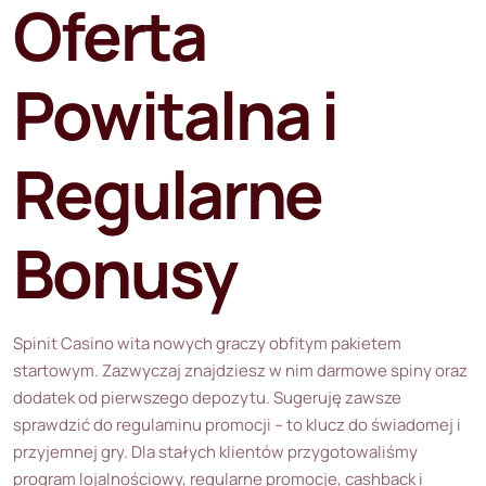
Oferta
Powitalna i
Regularne
Bonusy
Spinit Casino wita nowych graczy obfitym pakietem
startowym. Zazwyczaj znajdziesz w nim darmowe spiny oraz
dodatek od pierwszego depozytu. Sugeruję zawsze
sprawdzić do regulaminu promocji – to klucz do świadomej i
przyjemnej gry. Dla stałych klientów przygotowaliśmy
program lojalnościowy, regularne promocje, cashback i