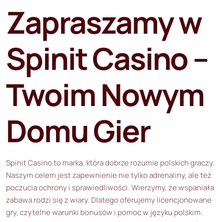
Zapraszamy w
Spinit Casino –
Twoim Nowym
Domu Gier
Spinit Casino to marka, która dobrze rozumie polskich graczy.
Naszym celem jest zapewnienie nie tylko adrenaliny, ale też
poczucia ochrony i sprawiedliwości. Wierzymy, że wspaniała
zabawa rodzi się z wiary. Dlatego oferujemy licencjonowane
gry, czytelne warunki bonusów i pomoc w języku polskim.