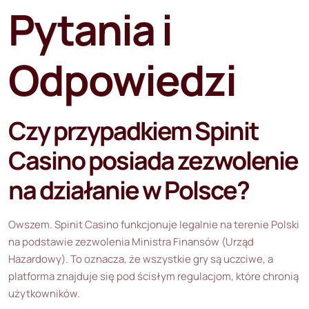
Pytania i
Odpowiedzi
Czy przypadkiem Spinit
Casino posiada zezwolenie
na działanie w Polsce?
Owszem. Spinit Casino funkcjonuje legalnie na terenie Polski
na podstawie zezwolenia Ministra Finansów (Urząd
Hazardowy). To oznacza, że wszystkie gry są uczciwe, a
platforma znajduje się pod ścisłym regulacjom, które chronią
użytkowników.