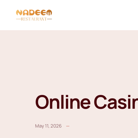
Online Casi
May 11, 2026