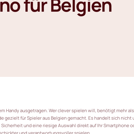
no für Belgien
m Handy ausgetragen. Wer clever spielen will, benötigt mehr al
e gezielt für Spieler aus Belgien gemacht. Es handelt sich nich
 Sicherheit und eine riesige Auswahl direkt auf Ihr Smartphone od
schickter und verantwortungsvoller spielen.