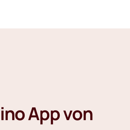
sino App von