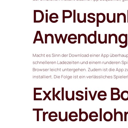
Die Pluspun
Anwendung 
Macht es Sinn der Download einer App überhaupt
schnelleren Ladezeiten und einem runderen Spi
Browser leicht untergehen. Zudem ist die App z
installiert. Die Folge ist ein verlässliches Spie
Exklusive B
Treuebeloh