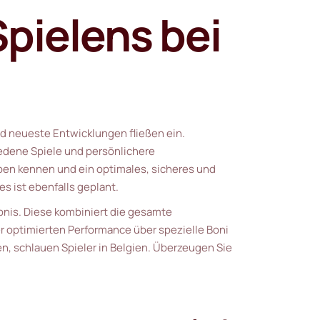
pielens bei
d neueste Entwicklungen fließen ein.
iedene Spiele und persönlichere
ieben kennen und ein optimales, sicheres und
 ist ebenfalls geplant.
ebnis. Diese kombiniert die gesamte
 optimierten Performance über spezielle Boni
en, schlauen Spieler in Belgien. Überzeugen Sie