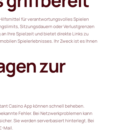
 griffbereit
 Hilfsmittel für verantwortungsvolles Spielen
lungslimits, Sitzungsdauern oder Verlustgrenzen
n Ihre Spielzeit und bietet direkte Links zu
mobilen Spielerlebnisses. Ihr Zweck ist es Ihnen
agen zur
stant Casino App können schnell beheben.
 bekannte Fehler. Bei Netzwerkproblemen kann
icher. Sie werden serverbasiert hinterlegt. Bei
E-Mail.