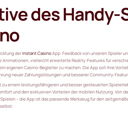
tive des Handy-S
ino
icklung der
Instant Casino
App. Feedback von unseren Spieler un
Animationen, vielleicht erweiterte Reality-Features für versch
Ihrem eigenen Casino-Begleiter zu machen. Die App soll Ihre Vorl
ührung neuer Zahlungslösungen und besserer Community-Features
ritt zu einem leistungsfähigeren und besser gesteuerten Spielerl
fort und den exklusiven Vorteilen der mobilen Nutzung. Von der
res Spielen – die App ist das passende Werkzeug für den zeitgemäß
selbst.