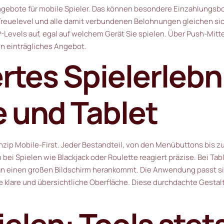
Angebote für mobile Spieler. Das können besondere Einzahlungsbo
hr Treuelevel und alle damit verbundenen Belohnungen gleichen s
Levels auf, egal auf welchem Gerät Sie spielen. Über Push-Mitte
in einträgliches Angebot.
rtes Spielerlebni
 und Tablet
zip Mobile-First. Jeder Bestandteil, von den Menübuttons bis zur 
bei Spielen wie Blackjack oder Roulette reagiert präzise. Bei Tab
t an einen großen Bildschirm herankommt. Die Anwendung passt 
e klare und übersichtliche Oberfläche. Diese durchdachte Gestal