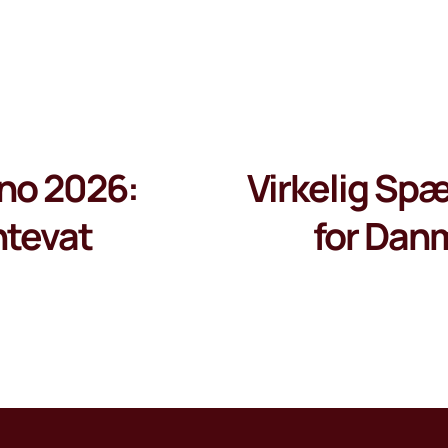
ino 2026:
Virkelig Sp
ntevat
for Dan