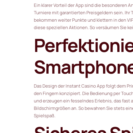
Ein klarer Vorteil der App sind die besonderen 
Turniere mit garantierten Preisgeldern sein. I
bekommen weiter Punkte und klettern in den VIP-
diese speziellen Aktionen. So versäumen Sie ke
Perfektionie
Smartphone
Das Design der Instant Casino App folgt dem Prin
den Fingern konzipiert. Die Bedienung per Touch 
und erzeugen ein fesselndes Erlebnis, das fas
Bildschirmgrößen an. So bewahren Sie stets ein
Spielspaß.