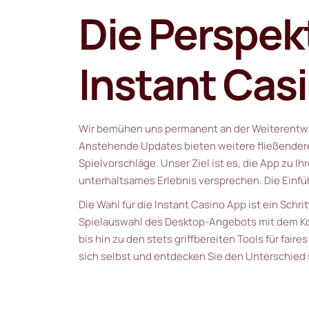
Die Perspek
Instant Cas
Wir bemühen uns permanent an der Weiterentw
Anstehende Updates bieten weitere fließendere 
Spielvorschläge. Unser Ziel ist es, die App zu 
unterhaltsames Erlebnis versprechen. Die Einf
Die Wahl für die Instant Casino App ist ein Sch
Spielauswahl des Desktop-Angebots mit dem Kom
bis hin zu den stets griffbereiten Tools für fai
sich selbst und entdecken Sie den Unterschied 