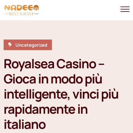
Uncategorized
Royalsea Casino –
Gioca in modo più
intelligente, vinci più
rapidamente in
italiano