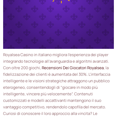
Royalsea Casino in italiano migliora l’esperienza dei player
integrando tecnologie all’avanguardia e algoritmi avanzati.
Con oltre 200 giochi,
Recensioni Dei Giocatori Royalsea
, la
fidelizzazione dei clienti è aumentata del 30%. L’interfaccia
intelligente e le visioni strategiche attraggono un pubblico
eterogeneo, consentendogli di “giocare in modo più
intelligente, vincere più velocemente”. Contenuti
customizzati e modelli accattivanti mantengono il suo
vantaggio competitivo, rendendolo capofila del mercato.
Curiosi di conoscere il loro approccio alla vincita? Le