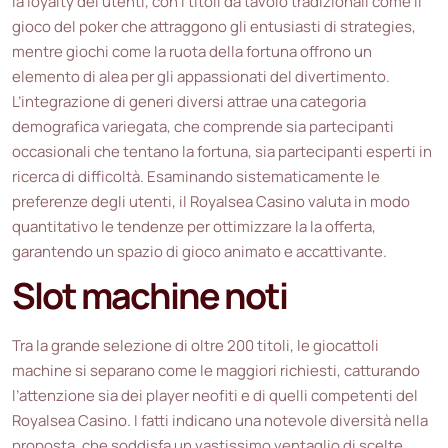
la loyalty dei utenti, con i titoli da tavolo tradizionali come il
gioco del poker che attraggono gli entusiasti di strategies,
mentre giochi come la ruota della fortuna offrono un
elemento di alea per gli appassionati del divertimento.
L’integrazione di generi diversi attrae una categoria
demografica variegata, che comprende sia partecipanti
occasionali che tentano la fortuna, sia partecipanti esperti in
ricerca di difficoltà. Esaminando sistematicamente le
preferenze degli utenti, il Royalsea Casino valuta in modo
quantitativo le tendenze per ottimizzare la la offerta,
garantendo un spazio di gioco animato e accattivante.
Slot machine noti
Tra la grande selezione di oltre 200 titoli, le giocattoli
machine si separano come le maggiori richiesti, catturando
l’attenzione sia dei player neofiti e di quelli competenti del
Royalsea Casino. I fatti indicano una notevole diversità nella
proposta, che soddisfa un vastissimo ventaglio di scelte