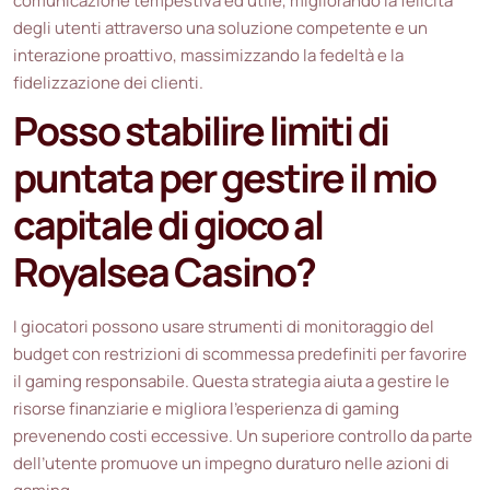
comunicazione tempestiva ed utile, migliorando la felicità
degli utenti attraverso una soluzione competente e un
interazione proattivo, massimizzando la fedeltà e la
fidelizzazione dei clienti.
Posso stabilire limiti di
puntata per gestire il mio
capitale di gioco al
Royalsea Casino?
I giocatori possono usare strumenti di monitoraggio del
budget con restrizioni di scommessa predefiniti per favorire
il gaming responsabile. Questa strategia aiuta a gestire le
risorse finanziarie e migliora l’esperienza di gaming
prevenendo costi eccessive. Un superiore controllo da parte
dell’utente promuove un impegno duraturo nelle azioni di