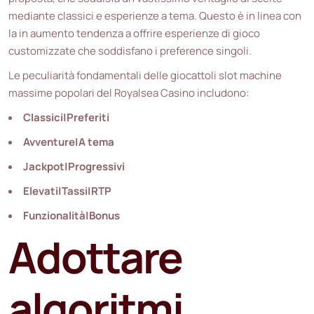
mediante classici e esperienze a tema. Questo è in linea con
la in aumento tendenza a offrire esperienze di gioco
customizzate che soddisfano i preference singoli.
Le peculiarità fondamentali delle giocattoli slot machine
massime popolari del Royalsea Casino includono:
Classici|Preferiti
Avventure|A tema
Jackpot|Progressivi
Elevati|Tassi|RTP
Funzionalità|Bonus
Adottare
algoritmi