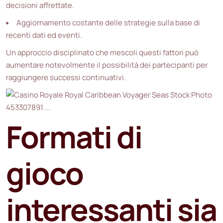
decisioni affrettate.
Aggiornamento costante delle strategie sulla base di
recenti dati ed eventi.
Un approccio disciplinato che mescoli questi fattori può
aumentare notevolmente il possibilità dei partecipanti per
raggiungere successi continuativi.
Formati di
gioco
interessanti sia