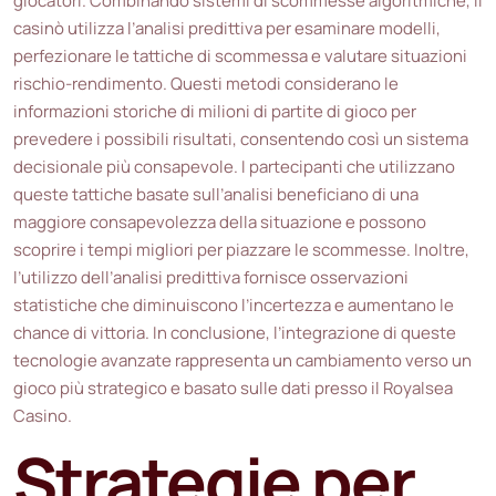
giocatori. Combinando sistemi di scommesse algoritmiche, il
casinò utilizza l’analisi predittiva per esaminare modelli,
perfezionare le tattiche di scommessa e valutare situazioni
rischio-rendimento. Questi metodi considerano le
informazioni storiche di milioni di partite di gioco per
prevedere i possibili risultati, consentendo così un sistema
decisionale più consapevole. I partecipanti che utilizzano
queste tattiche basate sull’analisi beneficiano di una
maggiore consapevolezza della situazione e possono
scoprire i tempi migliori per piazzare le scommesse. Inoltre,
l’utilizzo dell’analisi predittiva fornisce osservazioni
statistiche che diminuiscono l’incertezza e aumentano le
chance di vittoria. In conclusione, l’integrazione di queste
tecnologie avanzate rappresenta un cambiamento verso un
gioco più strategico e basato sulle dati presso il Royalsea
Casino.
Strategie per