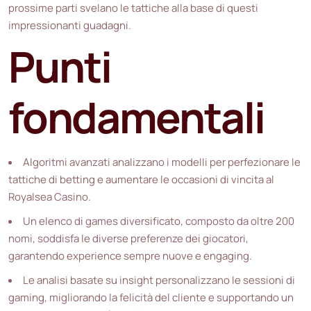
prossime parti svelano le tattiche alla base di questi
impressionanti guadagni.
Punti
fondamentali
Algoritmi avanzati analizzano i modelli per perfezionare le
tattiche di betting e aumentare le occasioni di vincita al
Royalsea Casino.
Un elenco di games diversificato, composto da oltre 200
nomi, soddisfa le diverse preferenze dei giocatori,
garantendo experience sempre nuove e engaging.
Le analisi basate su insight personalizzano le sessioni di
gaming, migliorando la felicità del cliente e supportando un