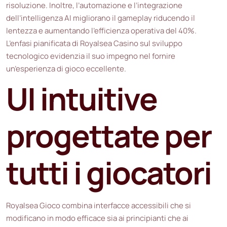
risoluzione. Inoltre, l’automazione e l’integrazione
dell’intelligenza AI migliorano il gameplay riducendo il
lentezza e aumentando l’efficienza operativa del 40%.
L’enfasi pianificata di Royalsea Casino sul sviluppo
tecnologico evidenzia il suo impegno nel fornire
un’esperienza di gioco eccellente.
UI intuitive
progettate per
tutti i giocatori
Royalsea Gioco combina interfacce accessibili che si
modificano in modo efficace sia ai principianti che ai