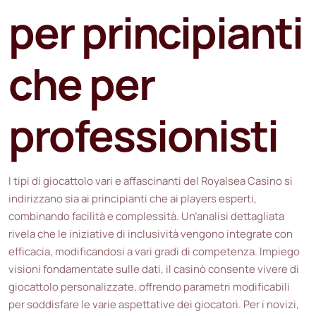
per principianti
che per
professionisti
I tipi di giocattolo vari e affascinanti del Royalsea Casino si
indirizzano sia ai principianti che ai players esperti,
combinando facilità e complessità. Un’analisi dettagliata
rivela che le iniziative di inclusività vengono integrate con
efficacia, modificandosi a vari gradi di competenza. Impiego
visioni fondamentate sulle dati, il casinò consente vivere di
giocattolo personalizzate, offrendo parametri modificabili
per soddisfare le varie aspettative dei giocatori. Per i novizi,