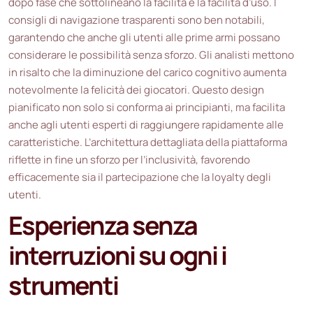
dopo fase che sottolineano la facilità e la facilità d’uso. I
consigli di navigazione trasparenti sono ben notabili,
garantendo che anche gli utenti alle prime armi possano
considerare le possibilità senza sforzo. Gli analisti mettono
in risalto che la diminuzione del carico cognitivo aumenta
notevolmente la felicità dei giocatori. Questo design
pianificato non solo si conforma ai principianti, ma facilita
anche agli utenti esperti di raggiungere rapidamente alle
caratteristiche. L’architettura dettagliata della piattaforma
riflette in fine un sforzo per l’inclusività, favorendo
efficacemente sia il partecipazione che la loyalty degli
utenti.
Esperienza senza
interruzioni su ogni i
strumenti