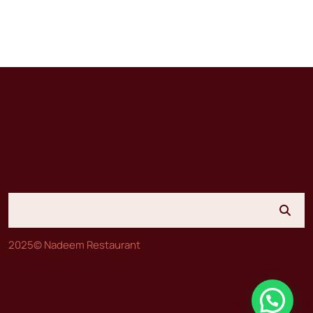
2025© Nadeem Restaurant