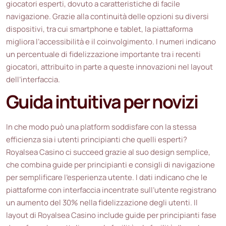
giocatori esperti, dovuto a caratteristiche di facile
navigazione. Grazie alla continuità delle opzioni su diversi
dispositivi, tra cui smartphone e tablet, la piattaforma
migliora l’accessibilità e il coinvolgimento. I numeri indicano
un percentuale di fidelizzazione importante tra i recenti
giocatori, attribuito in parte a queste innovazioni nel layout
dell’interfaccia.
Guida intuitiva per novizi
In che modo può una platform soddisfare con la stessa
efficienza sia i utenti principianti che quelli esperti?
Royalsea Casino ci succeed grazie al suo design semplice,
che combina guide per principianti e consigli di navigazione
per semplificare l’esperienza utente. I dati indicano che le
piattaforme con interfaccia incentrate sull’utente registrano
un aumento del 30% nella fidelizzazione degli utenti. Il
layout di Royalsea Casino include guide per principianti fase